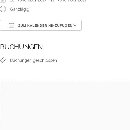
10. November 2017 - 12. November 2017
Ganztägig
ZUM KALENDER HINZUFÜGEN
ICS herunterladen
Google Kalender
iCalendar
Office 365
Outlook Live
BUCHUNGEN
Buchungen geschlossen