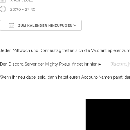
7. April 2021
20:30 - 23:30
ZUM KALENDER HINZUFÜGEN
ICS herunterladen
Google Kalender
iCalendar
Office 365
Outlook Live
Jeden Mittwoch und Donnerstag treffen sich die Valorant Spieler zum
Discord j
Den Discord Server der Mighty P!xels findet ihr hier ►
Wenn ihr neu dabei seid, dann haltet euren Account-Namen parat, dam