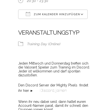
20:30 - 23:30
ZUM KALENDER HINZUFÜGEN
ICS herunterladen
Google Kalender
iCalendar
Office 365
Outlook Live
VERANSTALTUNGSTYP
Training Day (Online)
Jeden Mittwoch und Donnerstag treffen sich
die Valorant Spieler zum Training im Discord.
Jeder ist willkommen und darf spontan
dazustoßen.
Den Discord Server der Mighty P!xels findet
Discord joinen
ihr hier ►
Wenn ihr neu dabei seid, dann haltet euren
Account-Namen parat, damit ihr schnell den
Gruppen joinen könnt.