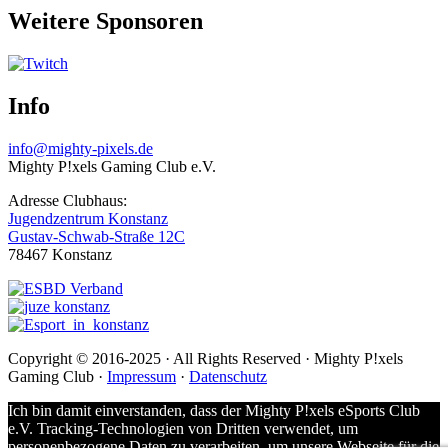
Weitere Sponsoren
Info
info@mighty-pixels.de
Mighty P!xels Gaming Club e.V.
Adresse Clubhaus:
Jugendzentrum Konstanz
Gustav-Schwab-Straße 12C
78467 Konstanz
Copyright © 2016-2025 · All Rights Reserved · Mighty P!xels
Gaming Club ·
Impressum
·
Datenschutz
Ich bin damit einverstanden, dass der Mighty P!xels eSports Club
e.V. Tracking-Technologien von Dritten verwendet, um
personenbezogene Daten zu verarbeiten, um unsere Webseite für die