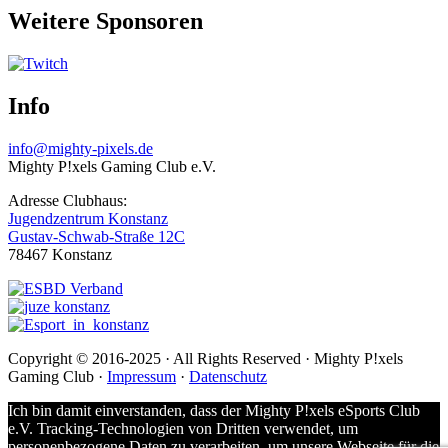
Weitere Sponsoren
Info
info@mighty-pixels.de
Mighty P!xels Gaming Club e.V.
Adresse Clubhaus:
Jugendzentrum Konstanz
Gustav-Schwab-Straße 12C
78467 Konstanz
Copyright © 2016-2025 · All Rights Reserved · Mighty P!xels
Gaming Club ·
Impressum
·
Datenschutz
Ich bin damit einverstanden, dass der Mighty P!xels eSports Club
e.V. Tracking-Technologien von Dritten verwendet, um
personenbezogene Daten zu verarbeiten, um unsere Webseite für die