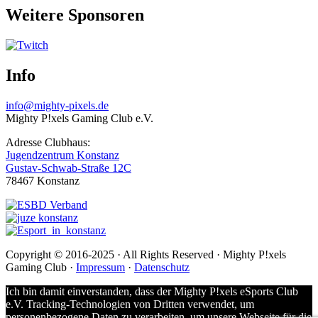
Weitere Sponsoren
Info
info@mighty-pixels.de
Mighty P!xels Gaming Club e.V.
Adresse Clubhaus:
Jugendzentrum Konstanz
Gustav-Schwab-Straße 12C
78467 Konstanz
Copyright © 2016-2025 · All Rights Reserved · Mighty P!xels
Gaming Club ·
Impressum
·
Datenschutz
Ich bin damit einverstanden, dass der Mighty P!xels eSports Club
e.V. Tracking-Technologien von Dritten verwendet, um
personenbezogene Daten zu verarbeiten, um unsere Webseite für die