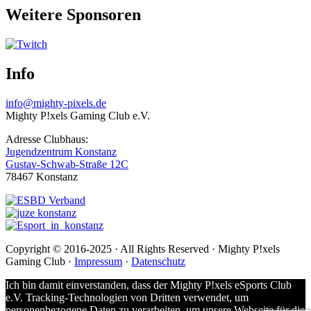
Weitere Sponsoren
Info
info@mighty-pixels.de
Mighty P!xels Gaming Club e.V.
Adresse Clubhaus:
Jugendzentrum Konstanz
Gustav-Schwab-Straße 12C
78467 Konstanz
Copyright © 2016-2025 · All Rights Reserved · Mighty P!xels
Gaming Club ·
Impressum
·
Datenschutz
Ich bin damit einverstanden, dass der Mighty P!xels eSports Club
e.V. Tracking-Technologien von Dritten verwendet, um
personenbezogene Daten zu verarbeiten, um unsere Webseite für die