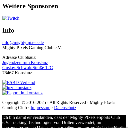
Weitere Sponsoren
Info
info@mighty-pixels.de
Mighty P!xels Gaming Club e.V.
Adresse Clubhaus:
Jugendzentrum Konstanz
Gustav-Schwab-Straße 12C
78467 Konstanz
Copyright © 2016-2025 · All Rights Reserved · Mighty P!xels
Gaming Club ·
Impressum
·
Datenschutz
Ich bin damit einverstanden, dass der Mighty P!xels eSports Club
e.V. Tracking-Technologien von Dritten verwendet, um
personenbezogene Daten zu verarbeiten, um unsere Webseite für die