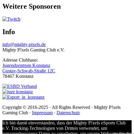
Weitere Sponsoren
Info
info@mighty-pixels.de
Mighty P!xels Gaming Club e.V.
Adresse Clubhaus:
Jugendzentrum Konstanz
Gustav-Schwab-Straße 12C
78467 Konstanz
Copyright © 2016-2025 · All Rights Reserved · Mighty P!xels
Gaming Club ·
Impressum
·
Datenschutz
Ich bin damit einverstanden, dass der Mighty P!xels eSports Club
e.V. Tracking-Technologien von Dritten verwendet, um
personenbezogene Daten zu verarbeiten, um unsere Webseite für die