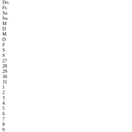
Do.
Fr.
Sa.
So.
M
D
M
D
F
S
S
27
28
29
30
31
1
2
3
4
5
6
7
8
9