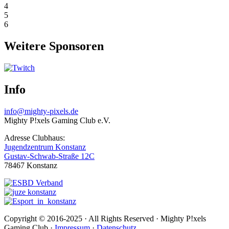
4
5
6
Weitere Sponsoren
Info
info@mighty-pixels.de
Mighty P!xels Gaming Club e.V.
Adresse Clubhaus:
Jugendzentrum Konstanz
Gustav-Schwab-Straße 12C
78467 Konstanz
Copyright © 2016-2025 · All Rights Reserved · Mighty P!xels
Gaming Club ·
Impressum
·
Datenschutz