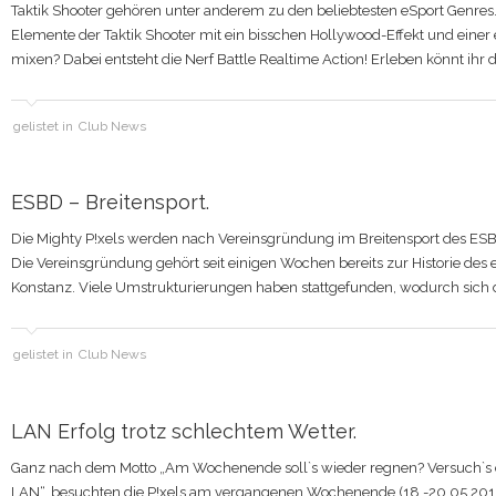
Taktik Shooter gehören unter anderem zu den beliebtesten eSport Genres
Elemente der Taktik Shooter mit ein bisschen Hollywood-Effekt und ein
mixen? Dabei entsteht die Nerf Battle Realtime Action! Erleben könnt ihr 
gelistet in
Club News
ESBD – Breitensport.
Die Mighty P!xels werden nach Vereinsgründung im Breitensport des 
Die Vereinsgründung gehört seit einigen Wochen bereits zur Historie des 
Konstanz. Viele Umstrukturierungen haben stattgefunden, wodurch sich 
gelistet in
Club News
LAN Erfolg trotz schlechtem Wetter.
Ganz nach dem Motto „Am Wochenende soll`s wieder regnen? Versuch`s 
LAN“, besuchten die P!xels am vergangenen Wochenende (18.-20.05.201