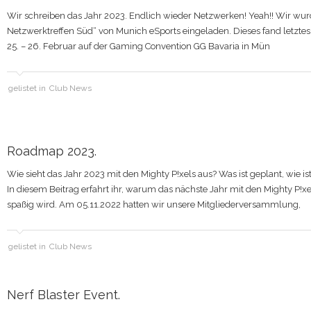
Wir schreiben das Jahr 2023. Endlich wieder Netzwerken! Yeah!! Wir wu
Netzwerktreffen Süd“ von Munich eSports eingeladen. Dieses fand letz
25. – 26. Februar auf der Gaming Convention GG Bavaria in Mün
gelistet in
Club News
Roadmap 2023.
Wie sieht das Jahr 2023 mit den Mighty P!xels aus? Was ist geplant, wie is
In diesem Beitrag erfahrt ihr, warum das nächste Jahr mit den Mighty P!
spaßig wird. Am 05.11.2022 hatten wir unsere Mitgliederversammlung,
gelistet in
Club News
Nerf Blaster Event.