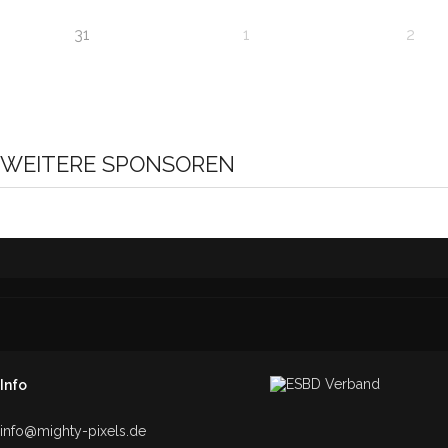
31
1
2
WEITERE SPONSOREN
Info
info@mighty-pixels.de