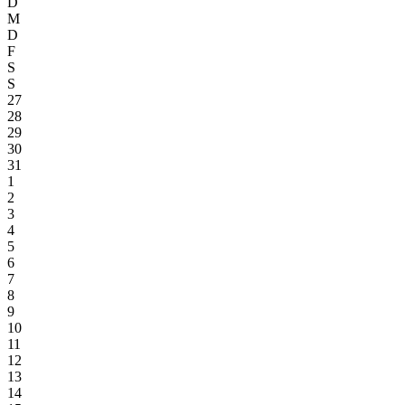
D
M
D
F
S
S
27
28
29
30
31
1
2
3
4
5
6
7
8
9
10
11
12
13
14