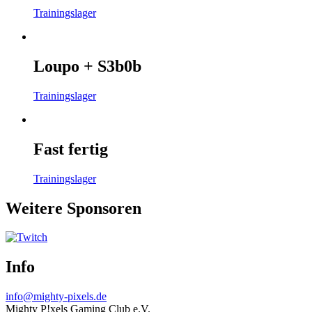
Trainingslager
Loupo + S3b0b
Trainingslager
Fast fertig
Trainingslager
Weitere Sponsoren
Info
info@mighty-pixels.de
Mighty P!xels Gaming Club e.V.