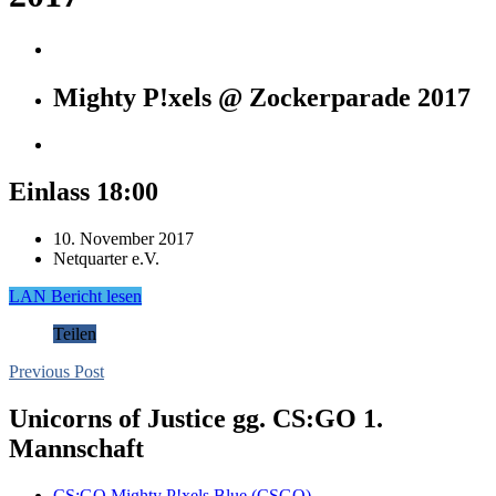
Mighty P!xels @ Zockerparade 2017
Einlass 18:00
10. November 2017
Netquarter e.V.
LAN Bericht lesen
Teilen
Previous Post
Unicorns of Justice gg. CS:GO 1.
Mannschaft
CS:GO
Mighty P!xels Blue (CSGO)