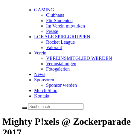
GAMING
Clubhaus
Für Studenten
Im Verein mitwirken
Presse
LOKALE SPIELGRUPPEN
Rocket League
Valorant
Verein
VEREINSMITGLIED WERDEN
Veranstaltungen
Fotogalerien
News
Sponsoren
Sponsor werden
Merch Shop
Kontakt
Mighty P!xels @ Zockerparade
2017