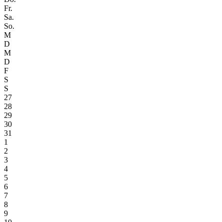
Fr.
Sa.
So.
M
D
M
D
F
S
S
27
28
29
30
31
1
2
3
4
5
6
7
8
9