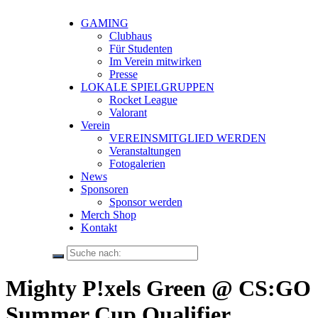
GAMING
Clubhaus
Für Studenten
Im Verein mitwirken
Presse
LOKALE SPIELGRUPPEN
Rocket League
Valorant
Verein
VEREINSMITGLIED WERDEN
Veranstaltungen
Fotogalerien
News
Sponsoren
Sponsor werden
Merch Shop
Kontakt
Mighty P!xels Green @ CS:GO
Summer Cup Qualifier