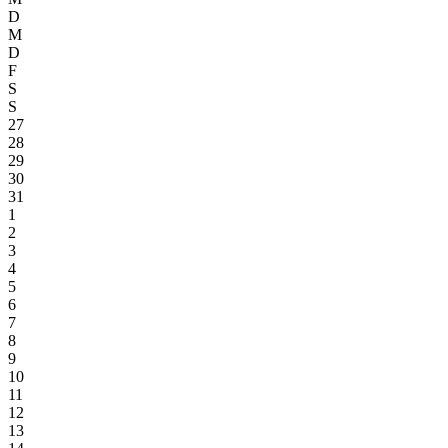
D
M
D
F
S
S
27
28
29
30
31
1
2
3
4
5
6
7
8
9
10
11
12
13