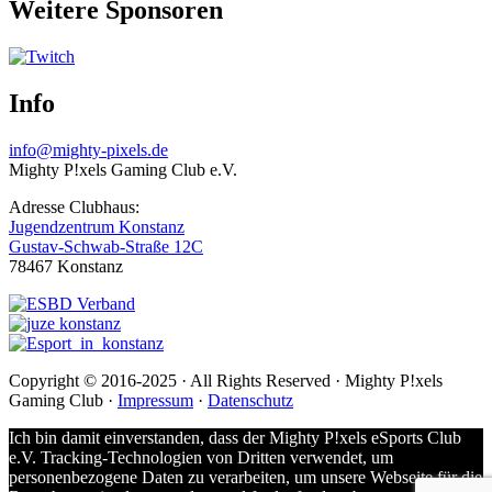
Weitere Sponsoren
Info
info@mighty-pixels.de
Mighty P!xels Gaming Club e.V.
Adresse Clubhaus:
Jugendzentrum Konstanz
Gustav-Schwab-Straße 12C
78467 Konstanz
Copyright © 2016-2025 · All Rights Reserved · Mighty P!xels
Gaming Club ·
Impressum
·
Datenschutz
Ich bin damit einverstanden, dass der Mighty P!xels eSports Club
e.V. Tracking-Technologien von Dritten verwendet, um
personenbezogene Daten zu verarbeiten, um unsere Webseite für die