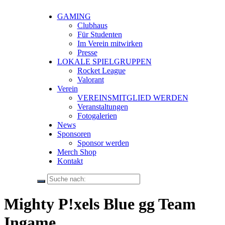
GAMING
Clubhaus
Für Studenten
Im Verein mitwirken
Presse
LOKALE SPIELGRUPPEN
Rocket League
Valorant
Verein
VEREINSMITGLIED WERDEN
Veranstaltungen
Fotogalerien
News
Sponsoren
Sponsor werden
Merch Shop
Kontakt
Mighty P!xels Blue gg Team
Ingame