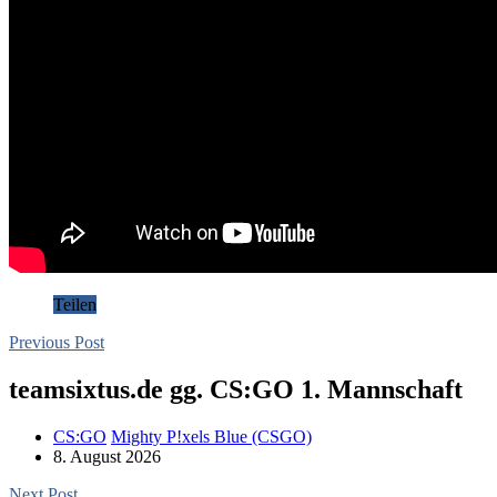
Teilen
Previous Post
teamsixtus.de gg. CS:GO 1. Mannschaft
CS:GO
Mighty P!xels Blue (CSGO)
8. August 2026
Next Post