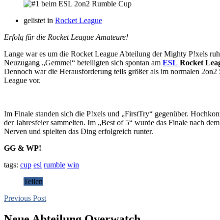
gelistet in
Rocket League
Erfolg für die Rocket League Amateure!
Lange war es um die Rocket League Abteilung der Mighty P!xels r
Neuzugang „Gemmel“ beteiligten sich spontan am
ESL
Rocket Lea
Dennoch war die Herausforderung teils größer als im normalen 2on2 S
League vor.
Im Finale standen sich die P!xels und „FirstTry“ gegenüber. Hochkon
der Jahresfeier sammelten. Im „Best of 5“ wurde das Finale nach dem
Nerven und spielten das Ding erfolgreich runter.
GG & WP!
tags:
cup
esl
rumble
win
Teilen
Previous Post
Neue Abteilung Overwatch