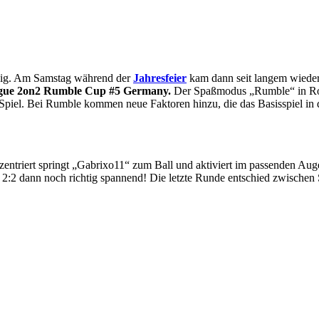
uhig. Am Samstag während der
Jahresfeier
kam dann seit langem wieder
gue 2on2 Rumble Cup #5 Germany.
Der Spaßmodus „Rumble“ in Rocke
piel. Bei Rumble kommen neue Faktoren hinzu, die das Basisspiel in d
zentriert springt „Gabrixo11“ zum Ball und aktiviert im passenden Aug
 2:2 dann noch richtig spannend! Die letzte Runde entschied zwischen 