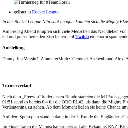
gelistet in
Rocket League
In der Rocket League Nitroshot League, konnten sich die Mighty P!xe
Am Freitag Abend knüpfen sich viele Menschen das Nachtleben vor
teil und präsentierte den Zuschauern auf
Twitch
ein enorm spannende
Aufstellung
Danny 'JustMessin7' Zimmerer
Moritz 'Gemmel' Aschenbrandt
Alex '
Turnierverlauf
Nach dem „Freewin“ in der ersten Runde starteten die M.P!xels gegen
01:51 stand es bereits 0:4 für die ORO RL#2, als dann die Mighty P!xe
Verlängerung zu gehen. Ab dem Moment ließen sie keine Chance unv
Auf dem Speiseplan standen dann in der 3. Runde die Engländer „Gam
Im Finale trafen die Mannschaftsspieler auf alte Bekannte. RNZ,