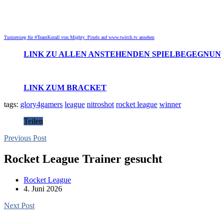
Turniersieg für #TeamKorall von Mighty_Pixels auf www.twitch.tv ansehen
LINK ZU ALLEN ANSTEHENDEN SPIELBEGEGNU
LINK ZUM BRACKET
tags:
glory4gamers
league
nitroshot
rocket league
winner
Teilen
Previous Post
Rocket League Trainer gesucht
Rocket League
4. Juni 2026
Next Post