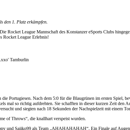
ls den 1. Platz erkämpfen.
. Die Rocket League Mannschaft des Konstanzer eSports Clubs hingeg
s Rocket League Erlebnis!
Axxo' Tamburlin
 die Portugiesen. Nach dem 5:0 für die Blaugrünen im ersten Spiel, be
ls mal so richtig aufdrehten. Sie schafften in dieser kurzen Zeit den 
ersucht und siegten nach 18 Sekunden der Nachspielzeit mit einem To
e of Throws“, die knallhart verspeist wurden.
 Kloppy und Saiiko99 als Team „AHAHAHAHAH“. Ein Finale auf Augenhö