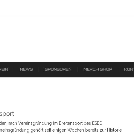
REIN
NEWS
SPONSOREN
MERCH SHOP
KON
sport
rden nach Vereinsgründung im Breitensport des ESBD
einsgründung gehört seit einigen Wochen bereits zur Historie