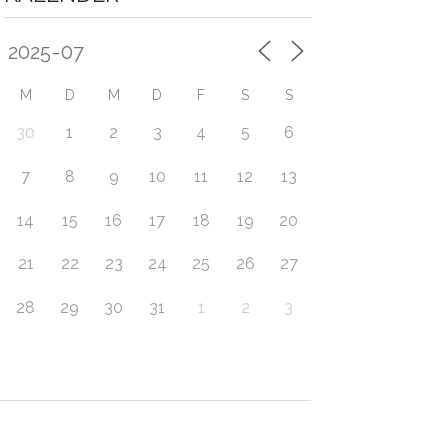
M
D
M
D
F
S
S
30
1
2
3
4
5
6
7
8
9
10
11
12
13
14
15
16
17
18
19
20
21
22
23
24
25
26
27
28
29
30
31
1
2
3