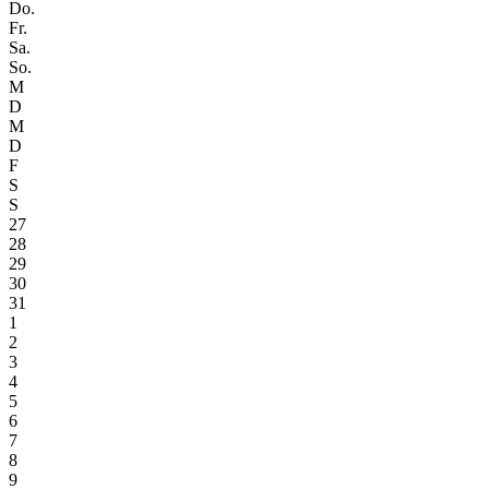
Do.
Fr.
Sa.
So.
M
D
M
D
F
S
S
27
28
29
30
31
1
2
3
4
5
6
7
8
9