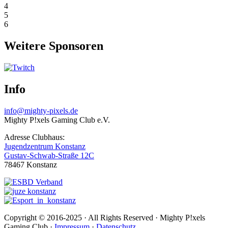
4
5
6
Weitere Sponsoren
Info
info@mighty-pixels.de
Mighty P!xels Gaming Club e.V.
Adresse Clubhaus:
Jugendzentrum Konstanz
Gustav-Schwab-Straße 12C
78467 Konstanz
Copyright © 2016-2025 · All Rights Reserved · Mighty P!xels
Gaming Club ·
Impressum
·
Datenschutz