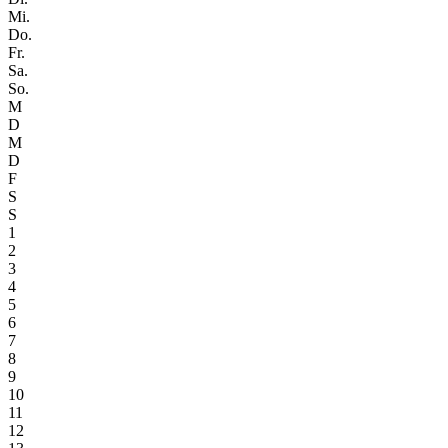
Mi.
Do.
Fr.
Sa.
So.
M
D
M
D
F
S
S
1
2
3
4
5
6
7
8
9
10
11
12