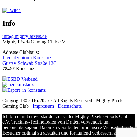
Info
info@mighty-pixels.de
Mighty P!xels Gaming Club e.V.
Adresse Clubhaus:
Jugendzentrum Konstanz
Gustav-Schwab-Straße 12C
78467 Konstanz
Copyright © 2016-2025 · All Rights Reserved · Mighty P!xels
Gaming Club ·
Impressum
·
Datenschutz
Ich bin damit einverstanden, dass der Mighty P!xels eSports Club
e.V. Tracking-Technologien von Dritten verwendet, um
personenbezogene Daten zu verarbeiten, um unsere Webseite für die
Besucher optimal zu gestalten und fortlaufend verbessern zu