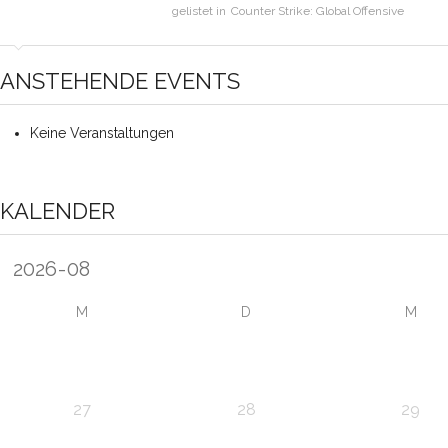
gelistet in
Counter Strike: Global Offensive
ANSTEHENDE EVENTS
Keine Veranstaltungen
KALENDER
M
D
M
27
28
29