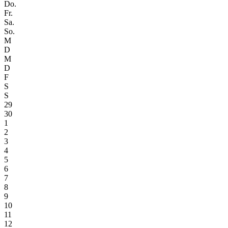
Do.
Fr.
Sa.
So.
M
D
M
D
F
S
S
29
30
1
2
3
4
5
6
7
8
9
10
11
12