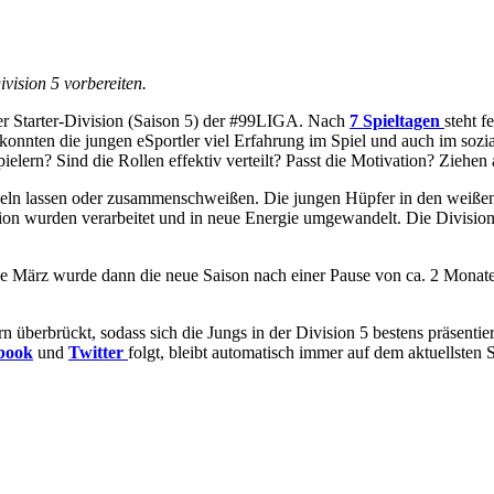
vision 5 vorbereiten.
der Starter-Division (Saison 5) der #99LIGA. Nach
7 Spieltagen
steht 
 konnten die jungen eSportler viel Erfahrung im Spiel und auch im sozia
elern? Sind die Rollen effektiv verteilt? Passt die Motivation? Ziehen 
eln lassen oder zusammenschweißen. Die jungen Hüpfer in den weißen 
vision wurden verarbeitet und in neue Energie umgewandelt. Die Divisio
de März wurde dann die neue Saison nach einer Pause von ca. 2 Monate
n überbrückt, sodass sich die Jungs in der Division 5 bestens präsent
book
und
Twitter
folgt, bleibt automatisch immer auf dem aktuellsten 