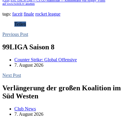
[GER] ESL DACH Liga /// CS:GO Mannschaft /// Kommentator von Mighty_Pixels
auf www.twitch.tv ansehen
tags:
faceit
finale
rocket league
Teilen
Previous Post
99LIGA Saison 8
Counter Strike: Global Offensive
7. August 2026
Next Post
Verlängerung der großen Koalition im
Süd Westen
Club News
7. August 2026