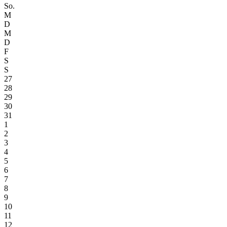
So.
M
D
M
D
F
S
S
27
28
29
30
31
1
2
3
4
5
6
7
8
9
10
11
12