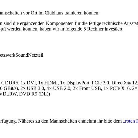
annschaften vor Ort im Clubhaus trainieren können.
sind die ergänzenden Komponenten für die fertige technische Ausstatt
ft werden können, haben wir in folgende 5 Rechner investiert:
etzwerk
Sound
Netzteil
DR5, 1x DVI, 1x HDMI, 1x DisplayPort, PCIe 3.0, DirectX® 12,
6 GBit/s), 2× USB 3.0, 4× USB 2.0, 2× Front-USB, 1× PCIe X16, 2
DVD±RW, DVD R9 (DL))
Verfügung. Näheres zu den Mannschaften entnehmt ihr bitte dem
„roten 