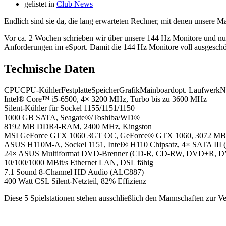
gelistet in
Club News
Endlich sind sie da, die lang erwarteten Rechner, mit denen unsere M
Vor ca. 2 Wochen schrieben wir über unsere 144 Hz Monitore und nun 
Anforderungen im eSport. Damit die 144 Hz Monitore voll ausgeschöp
Technische Daten
CPU
CPU-Kühler
Festplatte
Speicher
Grafik
Mainboard
opt. Laufwerk
N
Intel® Core™ i5-6500, 4× 3200 MHz, Turbo bis zu 3600 MHz
Silent-Kühler für Sockel 1155/1151/1150
1000 GB SATA, Seagate®/Toshiba/WD®
8192 MB DDR4-RAM, 2400 MHz, Kingston
MSI GeForce GTX 1060 3GT OC, GeForce® GTX 1060, 3072 MB GD
ASUS H110M-A, Sockel 1151, Intel® H110 Chipsatz, 4× SATA III (
24× ASUS Multiformat DVD-Brenner (CD-R, CD-RW, DVD±R, 
10/100/1000 MBit/s Ethernet LAN, DSL fähig
7.1 Sound 8-Channel HD Audio (ALC887)
400 Watt CSL Silent-Netzteil, 82% Effizienz
Diese 5 Spielstationen stehen ausschließlich den Mannschaften zur 