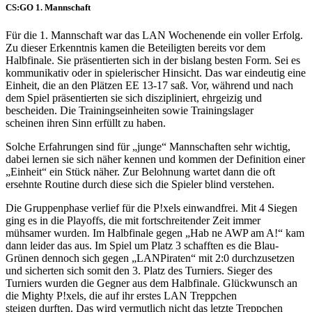
CS:GO 1. Mannschaft
Für die 1. Mannschaft war das LAN Wochenende ein voller Erfolg.
Zu dieser Erkenntnis kamen die Beteiligten bereits vor dem
Halbfinale. Sie präsentierten sich in der bislang besten Form. Sei es
kommunikativ oder in spielerischer Hinsicht. Das war eindeutig eine
Einheit, die an den Plätzen EE 13-17 saß. Vor, während und nach
dem Spiel präsentierten sie sich diszipliniert, ehrgeizig und
bescheiden. Die Trainingseinheiten sowie Trainingslager
scheinen ihren Sinn erfüllt zu haben.
Solche Erfahrungen sind für „junge“ Mannschaften sehr wichtig,
dabei lernen sie sich näher kennen und kommen der Definition einer
„Einheit“ ein Stück näher. Zur Belohnung wartet dann die oft
ersehnte Routine durch diese sich die Spieler blind verstehen.
Die Gruppenphase verlief für die P!xels einwandfrei. Mit 4 Siegen
ging es in die Playoffs, die mit fortschreitender Zeit immer
mühsamer wurden. Im Halbfinale gegen „Hab ne AWP am A!“ kam
dann leider das aus. Im Spiel um Platz 3 schafften es die Blau-
Grünen dennoch sich gegen „LANPiraten“ mit 2:0 durchzusetzen
und sicherten sich somit den 3. Platz des Turniers. Sieger des
Turniers wurden die Gegner aus dem Halbfinale. Glückwunsch an
die Mighty P!xels, die auf ihr erstes LAN Treppchen
steigen durften. Das wird vermutlich nicht das letzte Treppchen