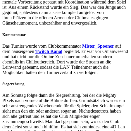
mentale Vorbereitung gepaart mit Koordination während dem Spiel
ist. Aus einem Rückstand wurde ein Sieg! Das war den Jungs auch
gegönnt, spätestens dann als sie komplett aufgelöst von
ihren Plätzen in die offenen Armen der Clubmates gingen.
Gänsehautmoment, unbezahlbar und unvergesslich.
Kommentator
Das Turnier wurde vom Clubkommentator
Mister_Spooner
auf
dem hauseigenen
Twitch Kanal
begleitet. Er war vor Ort anwesend
und hat nicht nur die Online Zuschauer unterhalten sondern
ebenfalls im Chilloutbereich. Dort wurde der Stream an die
Leinwand gebeamt, sodass die LAN Teilnehmer auch die
Möglichkeit hatten den Turnierverlauf zu verfolgen.
Siegerehrung
Am Sonntag folgte dann die Siegerehrung, bei der die Mighty
P!xels nach vorne auf die Bühne durften. Grundsätzlich war es ein
sehr anstrengendes Wochenende für die Spieler, den Schlafmangel
sieht man den ein oder anderen sogar an. Nichtsdestotrotz haben
sich alle gefreut und es hat die Club Mitglieder enger
zusammengeschweißt. Man darf gespannt sein, wo es den Club
demnächst sonst noch hinführt. Es hat sich zumindest eine 4D Lan