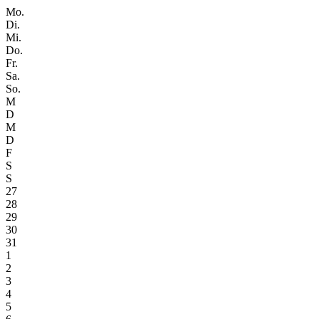
Mo.
Di.
Mi.
Do.
Fr.
Sa.
So.
M
D
M
D
F
S
S
27
28
29
30
31
1
2
3
4
5