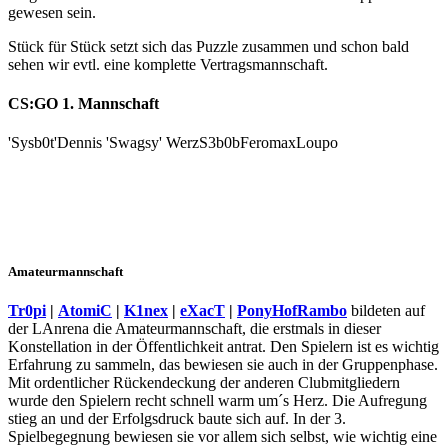
gewesen sein.
Stück für Stück setzt sich das Puzzle zusammen und schon bald
sehen wir evtl. eine komplette Vertragsmannschaft.
CS:GO 1. Mannschaft
'Sysb0t'
Dennis 'Swagsy' Werz
S3b0b
Feromax
Loupo
Amateurmannschaft
Tr0pi
|
AtomiC
|
K1nex
|
eXacT
|
PonyHofRambo
bildeten auf
der LAnrena die Amateurmannschaft, die erstmals in dieser
Konstellation in der Öffentlichkeit antrat. Den Spielern ist es wichtig
Erfahrung zu sammeln, das bewiesen sie auch in der Gruppenphase.
Mit ordentlicher Rückendeckung der anderen Clubmitgliedern
wurde den Spielern recht schnell warm um´s Herz. Die Aufregung
stieg an und der Erfolgsdruck baute sich auf. In der 3.
Spielbegegnung bewiesen sie vor allem sich selbst, wie wichtig eine