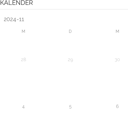
KALENDER
M
D
M
28
29
30
4
5
6