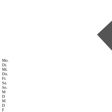
Mo.
Di.
Mi.
Do.
Fr.
Sa.
So.
M
D
M
D
F