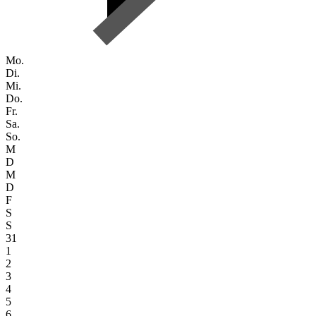
Mo.
Di.
Mi.
Do.
Fr.
Sa.
So.
M
D
M
D
F
S
S
31
1
2
3
4
5
6