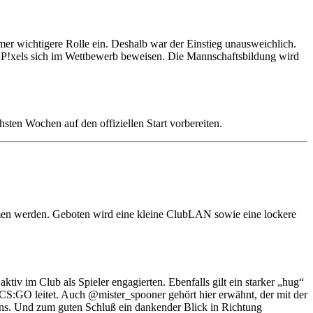
mer wichtigere Rolle ein. Deshalb war der Einstieg unausweichlich.
 P!xels sich im Wettbewerb beweisen. Die Mannschaftsbildung wird
hsten Wochen auf den offiziellen Start vorbereiten.
ehmen werden. Geboten wird eine kleine ClubLAN sowie eine lockere
ktiv im Club als Spieler engagierten. Ebenfalls gilt ein starker „hug“
n CS:GO leitet. Auch @mister_spooner gehört hier erwähnt, der mit der
ans. Und zum guten Schluß ein dankender Blick in Richtung