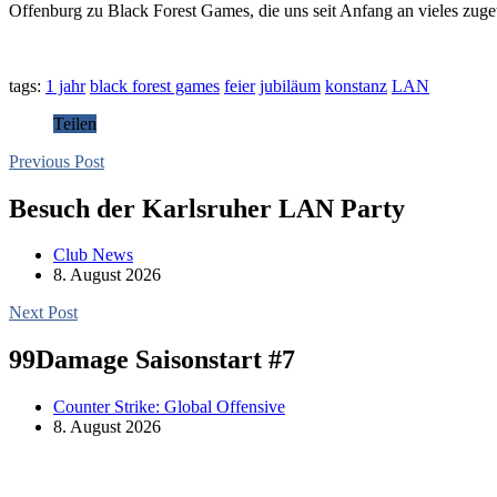
Offenburg zu Black Forest Games, die uns seit Anfang an vieles zuge
tags:
1 jahr
black forest games
feier
jubiläum
konstanz
LAN
Teilen
Previous Post
Besuch der Karlsruher LAN Party
Club News
8. August 2026
Next Post
99Damage Saisonstart #7
Counter Strike: Global Offensive
8. August 2026