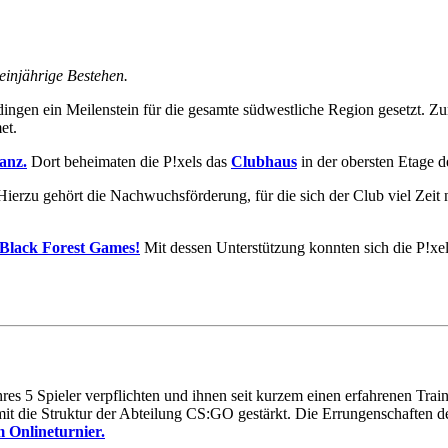
einjährige Bestehen.
gen ein Meilenstein für die gesamte südwestliche Region gesetzt. Zu
et.
anz.
Dort beheimaten die P!xels das
Clubhaus
in der obersten Etage 
 Hierzu gehört die Nachwuchsförderung, für die sich der Club viel Zeit
Black Forest Games!
Mit dessen Unterstützung konnten sich die P!xel
hres 5 Spieler verpflichten und ihnen seit kurzem einen erfahrenen Tra
omit die Struktur der Abteilung CS:GO gestärkt. Die Errungenschaften d
m Onlineturnier.